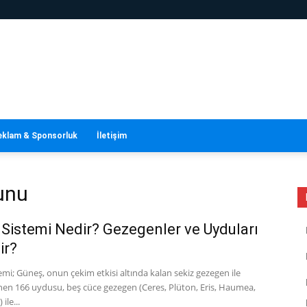
eklam & Sponsorluk
İletişim
sunu
Sistemi Nedir? Gezegenler ve Uyduları
ir?
mi; Güneş, onun çekim etkisi altında kalan sekiz gezegen ile
inen 166 uydusu, beş cüce gezegen (Ceres, Plüton, Eris, Haumea,
le...