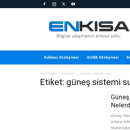
En
Kısa
Kullanıcı Sözleşmesi
Gizlilik Sözleşmesi
R
Ana Sayfa
Etiketler
Güneş sistemi sunu
Etiket: güneş sistemi 
Güneş 
Nelerd
Güneş Siste
onların bil
Makemake) i