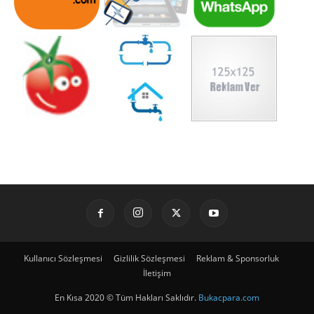
Kullanıcı Sözleşmesi
Gizlilik Sözleşmesi
Reklam & Sponsorluk
İletişim
En Kısa 2020 © Tüm Hakları Saklıdır.
Bukacpara.com