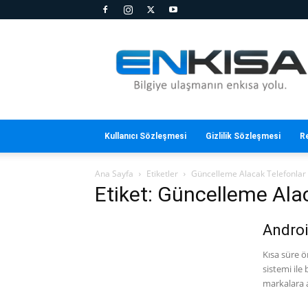
En
Kısa
Kullanıcı Sözleşmesi
Gizlilik Sözleşmesi
R
Ana Sayfa
Etiketler
Güncelleme Alacak Telefonlar
Etiket: Güncelleme Ala
Androi
Kısa süre ö
sistemi ile
markalara ai