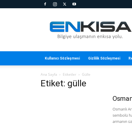
En
Kısa
Kullanıcı Sözleşmesi
Gizlilik Sözleşmesi
R
Ana Sayfa
Etiketler
Gülle
Etiket: gülle
Osmanl
Osmanlı Ar
sembolü hal
armanın üze