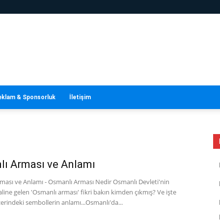
eklam & Sponsorluk
İletişim
ı Arması ve Anlamı
ması ve Anlamı - Osmanlı Arması Nedir Osmanlı Devleti'nin
ine gelen 'Osmanlı arması' fikri bakın kimden çıkmış? Ve işte
rindeki sembollerin anlamı...Osmanlı'da...