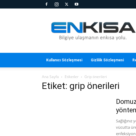
En
Kısa
Kullanıcı Sözleşmesi
Gizlilik Sözleşmesi
R
Ana Sayfa
Etiketler
Grip önerileri
Etiket: grip önerileri
Domuz 
yönte
Sağlığınız 
vücutta üre
enfeksiyonl