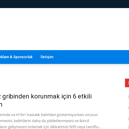
eklam & Sponsorluk
İletişim
gribinden korunmak için 6 etkili
m
yerinde ve H1N1 hastalık belirtileri göstermiyorken virüsün
mesini, belirtilerin daha da şiddetlenmesini ve ikincil
arın gelişmesini önlemek için dikkatimizi N95 veya tamiflu...