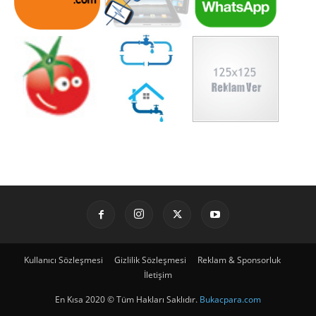
Kullanıcı Sözleşmesi
Gizlilik Sözleşmesi
Reklam & Sponsorluk
İletişim
En Kısa 2020 © Tüm Hakları Saklıdır.
Bukacpara.com