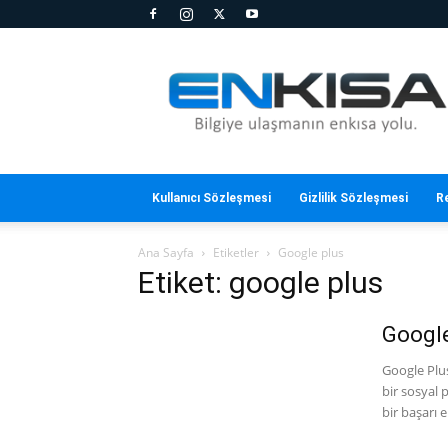
En
Kısa
Kullanıcı Sözleşmesi
Gizlilik Sözleşmesi
R
Ana Sayfa
Etiketler
Google plus
Etiket: google plus
Google
Google Plu
bir sosyal 
bir başarı e