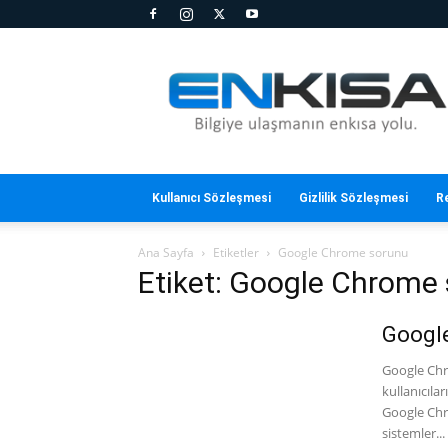
En
Kısa
Kullanıcı Sözleşmesi
Gizlilik Sözleşmesi
R
Ana Sayfa
Etiketler
Google Chrome sorunu
Etiket: Google Chrome
Googl
Google Chr
kullanıcılar
Google Chro
sistemler...