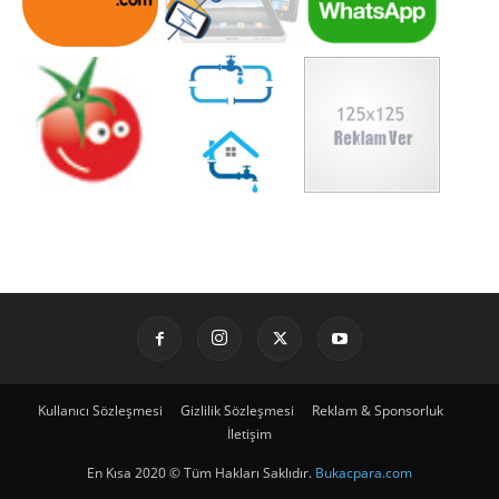
Kullanıcı Sözleşmesi
Gizlilik Sözleşmesi
Reklam & Sponsorluk
İletişim
En Kısa 2020 © Tüm Hakları Saklıdır.
Bukacpara.com