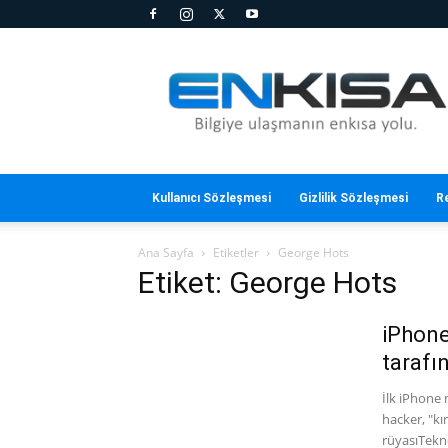
En
Kısa
Kullanıcı Sözleşmesi
Gizlilik Sözleşmesi
R
Ana Sayfa
Etiketler
George Hots
Etiket: George Hots
iPhone
tarafı
İlk iPhone 
hacker, "kı
rüyasıTekno