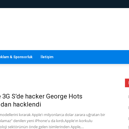
eklam & Sponsorluk
İletişim
 3G S’de hacker George Hots
ndan hacklendi
modellerini kırarak Apple'ı milyonlarca dolar zarara uğratan bir
rılamaz" denilen yeni iPhone'u da kırdı.Apple'ın korkulu
loji sektörünün önde gelen isimlerinden Apple,...