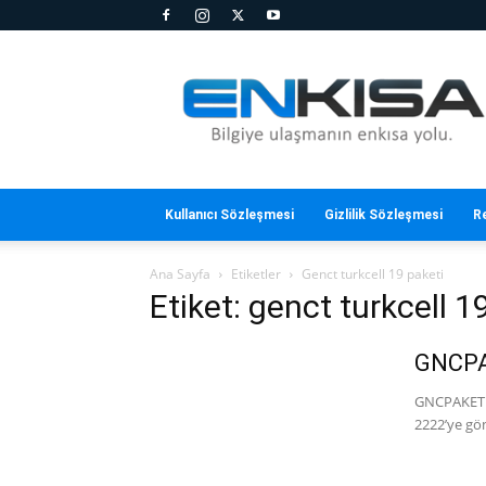
En
Kısa
Kullanıcı Sözleşmesi
Gizlilik Sözleşmesi
R
Ana Sayfa
Etiketler
Genct turkcell 19 paketi
Etiket: genct turkcell 1
GNCPAK
GNCPAKET 1
2222’ye gönd