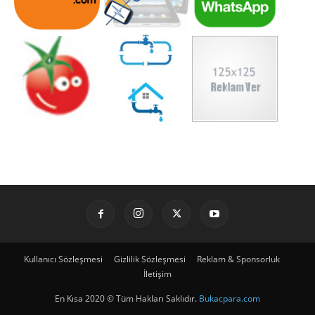
Kullanıcı Sözleşmesi
Gizlilik Sözleşmesi
Reklam & Sponsorluk
İletişim
En Kısa 2020 © Tüm Hakları Saklıdır.
Bukacpara.com