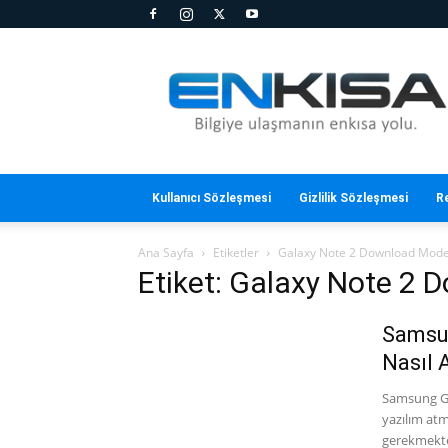
En
Kısa
Kullanıcı Sözleşmesi
Gizlilik Sözleşmesi
R
Ana Sayfa
Etiketler
Galaxy Note 2 Download Mod
Etiket: Galaxy Note 2
Samsu
Nasıl A
Samsung Ga
yazılım at
gerekmekte