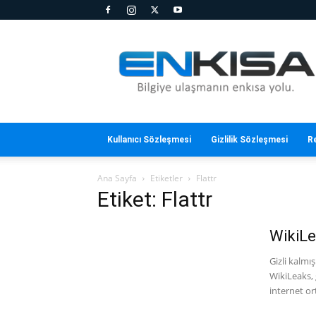
En
Kısa
Kullanıcı Sözleşmesi
Gizlilik Sözleşmesi
R
Ana Sayfa
Etiketler
Flattr
Etiket: Flattr
WikiL
Gizli kalmış
WikiLeaks, 
internet or