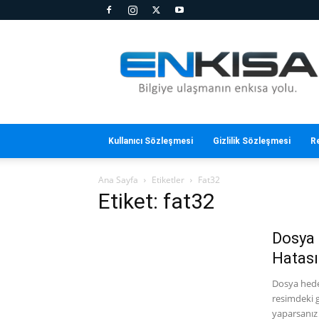
En
Kısa
Kullanıcı Sözleşmesi
Gizlilik Sözleşmesi
R
Ana Sayfa
Etiketler
Fat32
Etiket: fat32
Dosya 
Hatası 
Dosya hedef
resimdeki gi
yaparsanız 