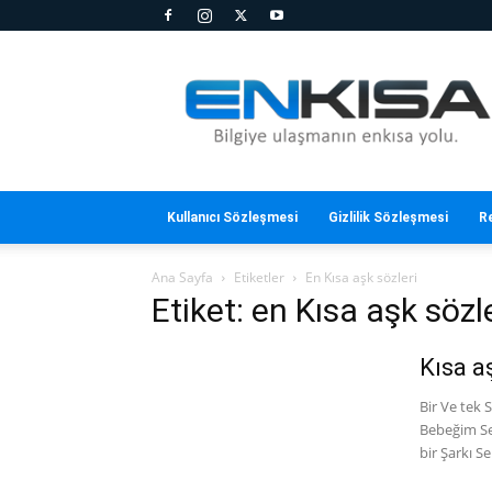
En
Kısa
Kullanıcı Sözleşmesi
Gizlilik Sözleşmesi
R
Ana Sayfa
Etiketler
En Kısa aşk sözleri
Etiket: en Kısa aşk sözl
Kısa a
Bir Ve tek
Bebeğim Se
bir Şarkı Sen