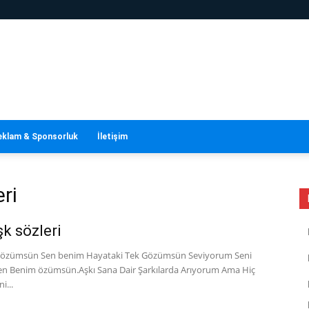
eklam & Sponsorluk
İletişim
eri
şk sözleri
 Sözümsün Sen benim Hayataki Tek Gözümsün Seviyorum Seni
n Benim özümsün.Aşkı Sana Dair Şarkılarda Arıyorum Ama Hiç
i...