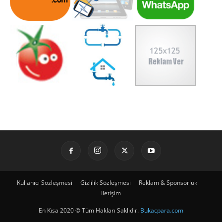
Kullanıcı Sözleşmesi
Gizlilik Sözleşmesi
Reklam & Sponsorluk
İletişim
En Kısa 2020 © Tüm Hakları Saklıdır.
Bukacpara.com