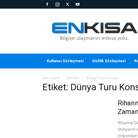
En
Kısa
Kullanıcı Sözleşmesi
Gizlilik Sözleşmesi
R
Ana Sayfa
Etiketler
Dünya Turu Konseri
Etiket: Dünya Turu Kons
Rihann
Zama
Rihanna Di
Dünyanın e
milyondan f