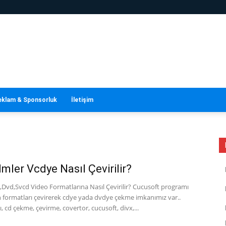
eklam & Sponsorluk
İletişim
lmler Vcdye Nasıl Çevirilir?
,Dvd,Svcd Video Formatlarına Nasıl Çevirilir? Cucusoft programı
len formatları çevirerek cdye yada dvdye çekme imkanımız var..
ı, cd çekme, çevirme, covertor, cucusoft, divx,...