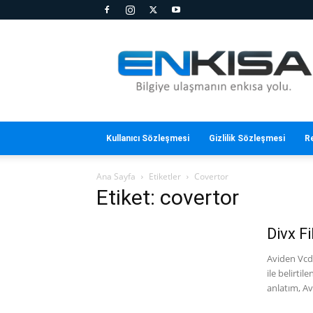
En
Kısa
Kullanıcı Sözleşmesi
Gizlilik Sözleşmesi
R
Ana Sayfa
Etiketler
Covertor
Etiket: covertor
Divx Fi
Aviden Vcd
ile belirti
anlatım, Av