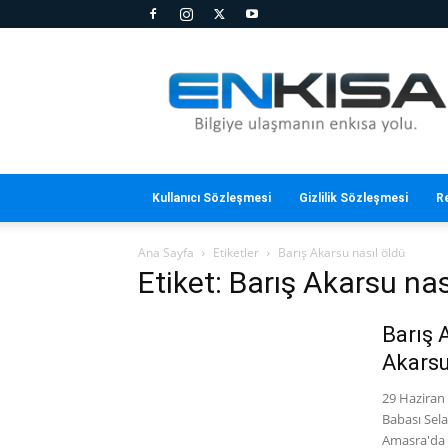
En
Kısa
Kullanıcı Sözleşmesi
Gizlilik Sözleşmesi
R
Ana Sayfa
Etiketler
Barış Akarsu nasıl öldü
Etiket: Barış Akarsu nas
Barış 
Akars
29 Haziran
Babası Selah
Amasra'da 