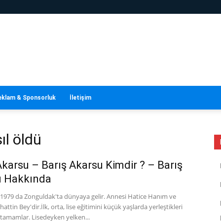
eklam & Sponsorluk
İletişim
ıl öldü
Akarsu – Barış Akarsu Kimdir ? – Barış
u Hakkında
 1979 da Zonguldak'ta dünyaya gelir. Annesi Hatice Hanım ve
attin Bey'dir.İlk, orta, lise eğitimini küçük yaşlarda yerleştikleri
tamamlar. Lisedeyken yelken...