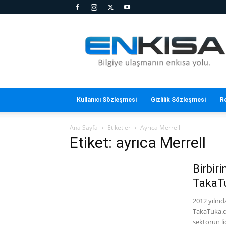
En
Kısa
Kullanıcı Sözleşmesi
Gizlilik Sözleşmesi
R
Ana Sayfa
Etiketler
Ayrıca Merrell
Etiket: ayrıca Merrell
Birbir
TakaT
2012 yılınd
TakaTuka.co
sektörün lid