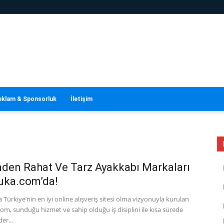
eklam & Sponsorluk
İletişim
inden Rahat Ve Tarz Ayakkabı Markaları
uka.com’da!
a Türkiye’nin en iyi online alışveriş sitesi olma vizyonuyla kurulan
m, sunduğu hizmet ve sahip olduğu iş disiplini ile kısa sürede
er...