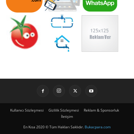
Kullanıcı Sözleşmesi
Gizlilik Sözleşmesi
Reklam & Sponsorluk
İletişim
En Kısa 2020 © Tüm Hakları Saklıdır.
Bukacpara.com