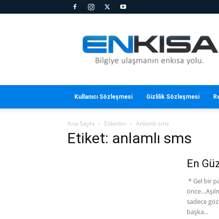
En
Kısa
Kullanıcı Sözleşmesi
Gizlilik Sözleşmesi
R
Ana Sayfa
Etiketler
Anlamlı sms
Etiket: anlamlı sms
En Güz
* Gel bir 
önce…Aşılm
sadece göz
başka...