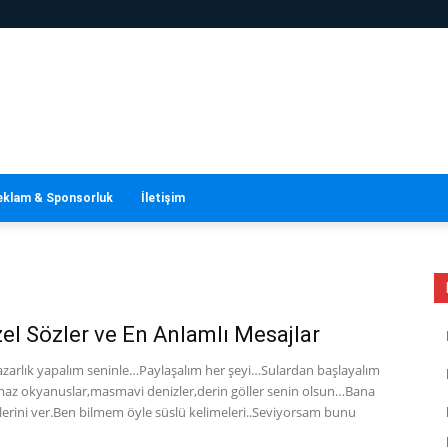
eklam & Sponsorluk
İletişim
el Sözler ve En Anlamlı Mesajlar
pazarlık yapalım seninle…Paylaşalım her şeyi…Sulardan başlayalım
az okyanuslar,masmavi denizler,derin göller senin olsun…Bana
lerini ver.Ben bilmem öyle süslü kelimeleri..Seviyorsam bunu