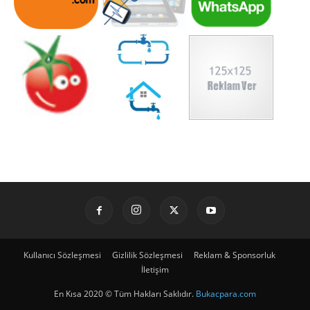
Kullanıcı Sözleşmesi
Gizlilik Sözleşmesi
Reklam & Sponsorluk
İletişim
En Kısa 2020 © Tüm Hakları Saklıdır.
Bukacpara.com