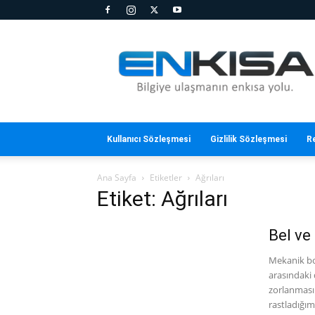
En
Kısa
Kullanıcı Sözleşmesi
Gizlilik Sözleşmesi
R
Ana Sayfa
Etiketler
Ağrıları
Etiket: Ağrıları
Bel ve
Mekanik bo
arasındaki 
zorlanması
rastladığımı