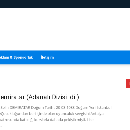
eklam & Sponsorluk
İletişim
emiratar (Adanalı Dizisi İdil)
: Selin DEMIRATAR Doğum Tarihi: 20-03-1983 Doğum Yeri: Istanbul
seÇocukluğundan beri içinde olan oyunculuk sevgisini Antalya
yatrosunda katıldığı kurslarla dahada pekiştirmişti. Lise
..