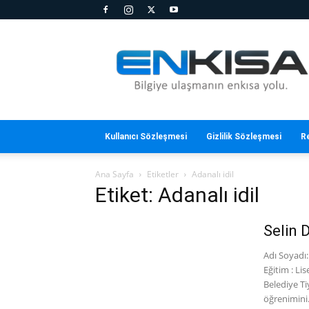
En
Kısa
Kullanıcı Sözleşmesi
Gizlilik Sözleşmesi
R
Ana Sayfa
Etiketler
Adanalı idil
Etiket: Adanalı idil
Selin D
Adı Soyadı
Eğitim : Li
Belediye Ti
öğrenimini.