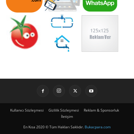
Kullanıcı Sözleşmesi
Gizlilik Sözleşmesi
Reklam & Sponsorluk
İletişim
En Kısa 2020 © Tüm Hakları Saklıdır.
Bukacpara.com