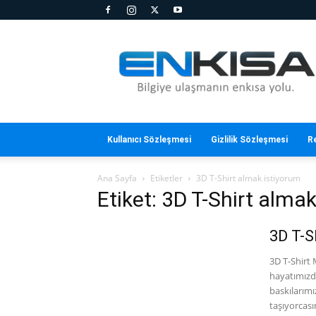
En
Kısa
Kullanıcı Sözleşmesi
Gizlilik Sözleşmesi
R
Ana Sayfa
Etiketler
3D T-Shirt almak istiyorum
Etiket: 3D T-Shirt alma
3D T-S
3D T-Shirt 
hayatımızd
baskılarım
taşıyorcasın