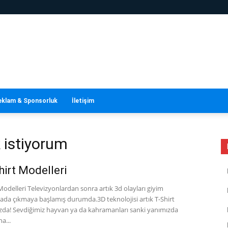
eklam & Sponsorluk
İletişim
k istiyorum
hirt Modelleri
Modelleri Televizyonlardan sonra artık 3d olayları giyim
ada çıkmaya başlamış durumda.3D teknolojisi artık T-Shirt
ızda! Sevdiğimiz hayvan ya da kahramanları sanki yanımızda
a...