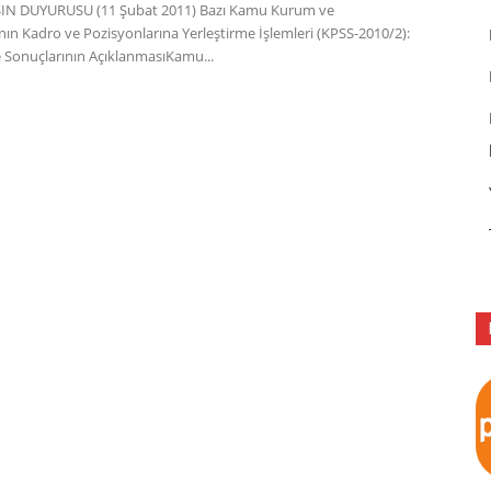
SIN DUYURUSU (11 Şubat 2011) Bazı Kamu Kurum ve
nın Kadro ve Pozisyonlarına Yerleştirme İşlemleri (KPSS-2010/2):
e Sonuçlarının AçıklanmasıKamu...