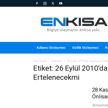
En
Kısa
Kullanıcı Sözleşmesi
Gizlilik Sözleşmesi
R
Ana Sayfa
Etiketler
26 Eylül 2010’da Yapılacak Ol
Etiket: 26 Eylül 2010’d
Ertelenecekmi
28 Kas
Önlisa
28 Kasımda