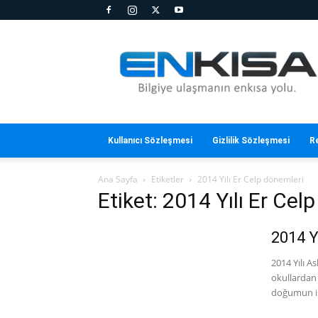
En
Kısa
Kullanıcı Sözleşmesi
Gizlilik Sözleşmesi
R
Ana Sayfa
Etiketler
2014 Yılı Er Celp dönemleri
Etiket: 2014 Yılı Er Cel
2014 Y
2014 Yılı A
okullardan 
doğumun il